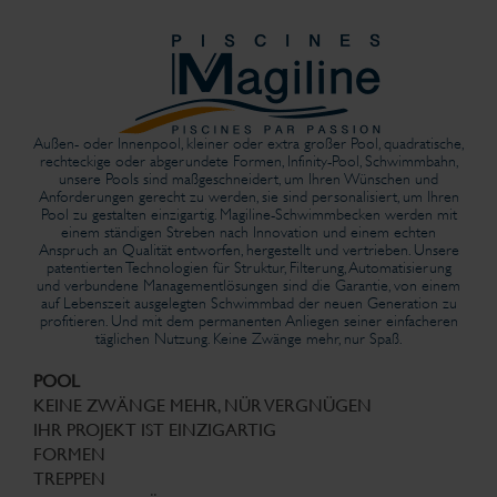
Außen- oder Innenpool, kleiner oder extra großer Pool, quadratische,
rechteckige oder abgerundete Formen, Infinity-Pool, Schwimmbahn,
unsere Pools sind maßgeschneidert, um Ihren Wünschen und
Anforderungen gerecht zu werden, sie sind personalisiert, um Ihren
Pool zu gestalten einzigartig. Magiline-Schwimmbecken werden mit
einem ständigen Streben nach Innovation und einem echten
Anspruch an Qualität entworfen, hergestellt und vertrieben. Unsere
patentierten Technologien für Struktur, Filterung, Automatisierung
und verbundene Managementlösungen sind die Garantie, von einem
auf Lebenszeit ausgelegten Schwimmbad der neuen Generation zu
profitieren. Und mit dem permanenten Anliegen seiner einfacheren
täglichen Nutzung. Keine Zwänge mehr, nur Spaß.
POOL
KEINE ZWÄNGE MEHR, NÜR VERGNÜGEN
IHR PROJEKT IST EINZIGARTIG
FORMEN
TREPPEN