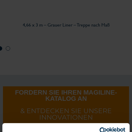
4,66 x 3 m – Grauer Liner – Treppe nach Maß
FORDERN SIE IHREN MAGILINE-
KATALOG AN
& ENTDECKEN SIE UNSERE
INNOVATIONEN
Fordern Sie einen Katalog an