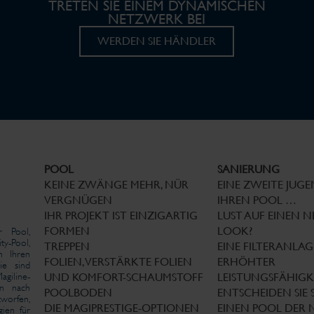
TRETEN SIE EINEM DYNAMISCHEN
NETZWERK BEI
WERDEN SIE HÄNDLER
POOL
SANIERUNG
KEINE ZWÄNGE MEHR, NÜR
EINE ZWEITE JUG
VERGNÜGEN
IHREN POOL …
IHR PROJEKT IST EINZIGARTIG
LUST AUF EINEN 
FORMEN
LOOK?
r Pool,
ty-Pool,
TREPPEN
EINE FILTERANLAG
m Ihren
FOLIEN, VERSTÄRKTE FOLIEN
ERHÖHTER
ie sind
agiline-
UND KOMFORT-SCHAUMSTOFF
LEISTUNGSFÄHIGK
en nach
POOLBODEN
ENTSCHEIDEN SIE 
worfen,
DIE MAGIPRESTIGE-OPTIONEN
EINEN POOL DER 
gien für