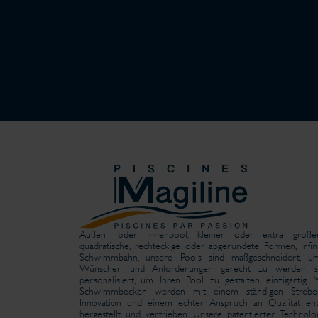
Außen- oder Innenpool, kleiner oder extra große
quadratische, rechteckige oder abgerundete Formen, Infini
Schwimmbahn, unsere Pools sind maßgeschneidert, u
Wünschen und Anforderungen gerecht zu werden, s
personalisiert, um Ihren Pool zu gestalten einzigartig. M
Schwimmbecken werden mit einem ständigen Streb
Innovation und einem echten Anspruch an Qualität ent
hergestellt und vertrieben. Unsere patentierten Technolo