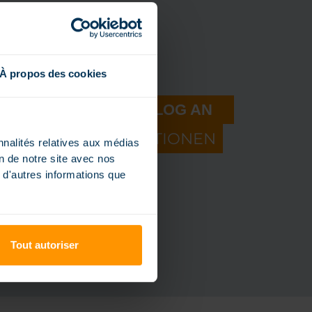
À propos des cookies
HREN MAGILINE-KATALOG AN
IE UNSERE INNOVATIONEN
nnalités relatives aux médias
on de notre site avec nos
rn Sie einen Katalog an
 d'autres informations que
Tout autoriser